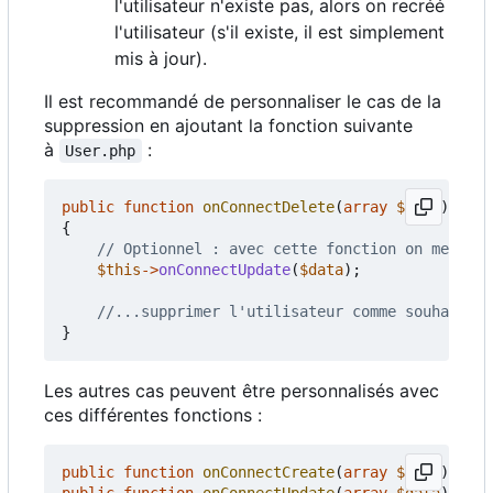
l'utilisateur n'existe pas, alors on recréé
l'utilisateur (s'il existe, il est simplement
mis à jour).
Il est recommandé de personnaliser le cas de la
suppression en ajoutant la fonction suivante
à
:
User.php
public
function
onConnectDelete
(
array
$data
)
{
$this
->
onConnectUpdate
(
$data
);
}
Les autres cas peuvent être personnalisés avec
ces différentes fonctions :
public
function
onConnectCreate
(
array
$data
);
public
function
onConnectUpdate
(
array
$data
);