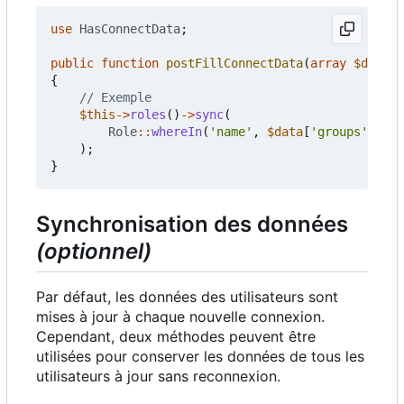
use
HasConnectData
;
public
function
postFillConnectData
(
array
$data
)
{
$this
->
roles
()
->
sync
(
Role
::
whereIn
(
'name'
,
$data
[
'groups'
])
->
p
);
}
Synchronisation des données
(optionnel)
Par défaut, les données des utilisateurs sont
mises à jour à chaque nouvelle connexion.
Cependant, deux méthodes peuvent être
utilisées pour conserver les données de tous les
utilisateurs à jour sans reconnexion.