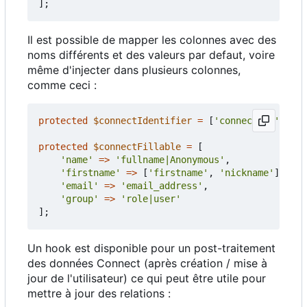
];
Il est possible de mapper les colonnes avec des
noms différents et des valeurs par defaut, voire
même d'injecter dans plusieurs colonnes,
comme ceci :
protected
$connectIdentifier
=
[
'connect_id'
=>
'
protected
$connectFillable
=
[
'name'
=>
'fullname|Anonymous'
,
'firstname'
=>
[
'firstname'
,
'nickname'
],
'email'
=>
'email_address'
,
'group'
=>
'role|user'
];
Un hook est disponible pour un post-traitement
des données Connect (après création / mise à
jour de l'utilisateur) ce qui peut être utile pour
mettre à jour des relations :