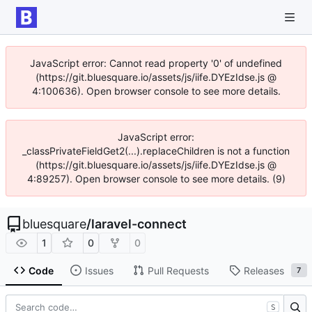
JavaScript error: Cannot read property '0' of undefined
(https://git.bluesquare.io/assets/js/iife.DYEzIdse.js @
4:100636). Open browser console to see more details.
JavaScript error:
_classPrivateFieldGet2(...).replaceChildren is not a function
(https://git.bluesquare.io/assets/js/iife.DYEzIdse.js @
4:89257). Open browser console to see more details. (9)
bluesquare
/
laravel-connect
1
0
0
Code
Issues
Pull Requests
Releases
7
S