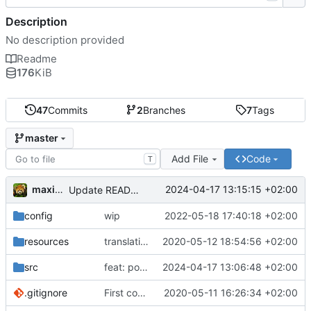
Description
No description provided
Readme
176
KiB
47
Commits
2
Branches
7
Tags
master
Add File
Code
T
maxime
2024-04-17 13:15:15 +02:00
Update README.md
config
wip
2022-05-18 17:40:18 +02:00
resources
translations
2020-05-12 18:54:56 +02:00
src
feat: post-fill hook
2024-04-17 13:06:48 +02:00
.gitignore
First commit
2020-05-11 16:26:34 +02:00