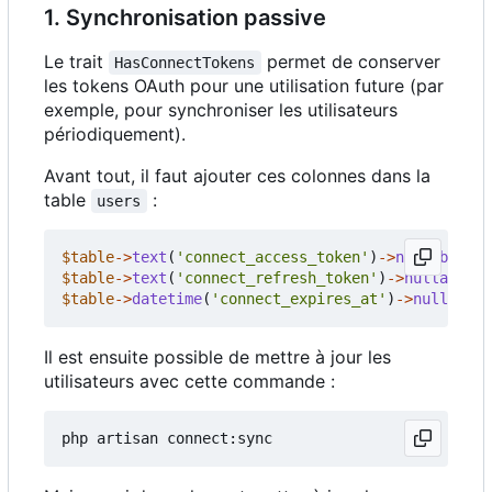
1. Synchronisation passive
Le trait
permet de conserver
HasConnectTokens
les tokens OAuth pour une utilisation future (par
exemple, pour synchroniser les utilisateurs
périodiquement).
Avant tout, il faut ajouter ces colonnes dans la
table
:
users
$table
->
text
(
'connect_access_token'
)
->
nullable
();
$table
->
text
(
'connect_refresh_token'
)
->
nullable
()
$table
->
datetime
(
'connect_expires_at'
)
->
nullable
(
Il est ensuite possible de mettre à jour les
utilisateurs avec cette commande :