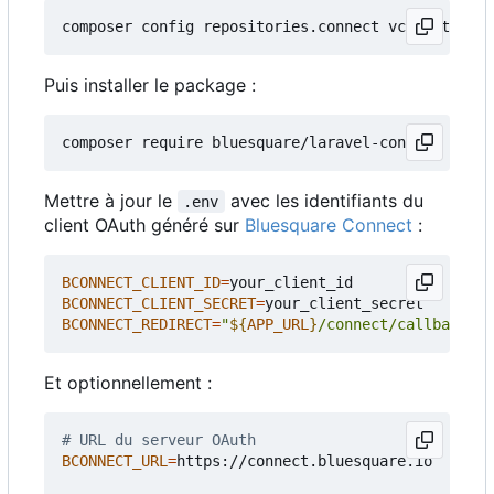
Puis installer le package :
composer require bluesquare/laravel-connect 
"2.3"
Mettre à jour le
avec les identifiants du
.env
client OAuth généré sur
Bluesquare Connect
:
BCONNECT_CLIENT_ID
=
BCONNECT_CLIENT_SECRET
=
BCONNECT_REDIRECT
=
"
${
APP_URL
}
/connect/callback"
Et optionnellement :
# URL du serveur OAuth
BCONNECT_URL
=
https://connect.bluesquare.io
